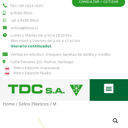
CONSULTAR / COTIZAR
Fijo: +56 2934 0970
9 8186 8600
+56 9 8186 8600
sellos@tdcsa.cl
Lunes y Martes de 9:00 a 18:30 hrs.
Miercoles a Viernes de 9:00 a 17:30 hrs.
(Horario continuado).
Ventas en efectivo, cheques, tarjetas de debito y crédito.
Calle Panamá 320, Nuñoa, Santiago.
Metro Estación Irrarazaval
Metro Estación Ñuble
Home
/
Sellos Plásticos
/ M